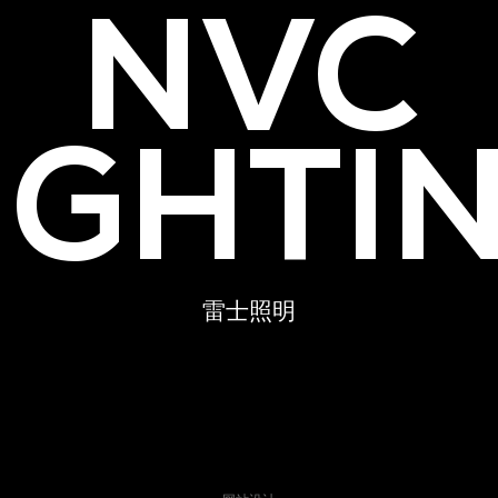
NVC
IGHTI
雷
士
照
明